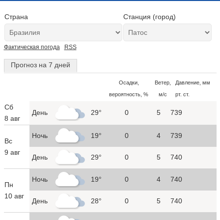
Страна
Станция (город)
Фактическая погода
RSS
Прогноз на 7 дней
Осадки,
Ветер,
Давление, мм
вероятность, %
м/с
рт. ст.
Сб
День
29°
0
5
739
8 авг
Ночь
19°
0
4
739
Вс
9 авг
День
29°
0
5
740
Ночь
19°
0
4
740
Пн
10 авг
День
28°
0
5
740