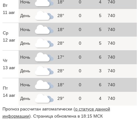
Ночь
18°
0
4
740
Вт
11 авг
День
28°
0
5
740
Ночь
18°
0
5
740
Ср
12 авг
День
28°
0
5
740
Ночь
17°
0
6
740
Чт
13 авг
День
28°
0
3
740
Ночь
18°
0
6
740
Пт
14 авг
День
29°
0
4
740
Прогноз рассчитан автоматически (
о статусе данной
информации
). Страница обновлена в 18:15 МСК