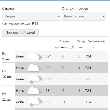
Страна
Станция (город)
Фактическая погода
RSS
Прогноз на 7 дней
Осадки,
Ветер,
Давление, мм
вероятность, %
м/с
рт. ст.
Вс
День
32°
0
5
724
9 авг
Ночь
22°
0
4
724
Пн
10 авг
День
32°
95
5
723
Ночь
23°
0
4
724
Вт
11 авг
День
32°
91
6
724