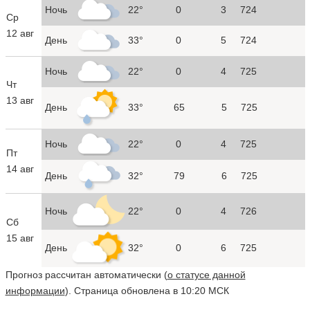
Ночь
22°
0
3
724
Ср
12 авг
День
33°
0
5
724
Ночь
22°
0
4
725
Чт
13 авг
День
33°
65
5
725
Ночь
22°
0
4
725
Пт
14 авг
День
32°
79
6
725
Ночь
22°
0
4
726
Сб
15 авг
День
32°
0
6
725
Прогноз рассчитан автоматически (
о статусе данной
информации
). Страница обновлена в 10:20 МСК