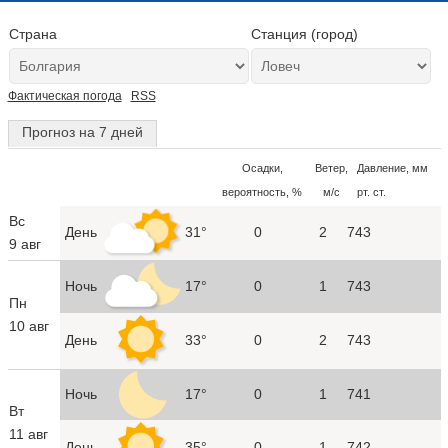
Страна
Станция (город)
Фактическая погода
RSS
Прогноз на 7 дней
Осадки,
Ветер,
Давление, мм
вероятность, %
м/с
рт. ст.
Вс
День
31°
0
2
743
9 авг
Ночь
17°
0
1
743
Пн
10 авг
День
33°
0
2
743
Ночь
17°
0
1
741
Вт
11 авг
День
35°
0
1
742