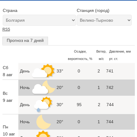
Страна
Станция (город)
RSS
Прогноз на 7 дней
Осадки,
Ветер,
Давление, мм
вероятность, %
м/с
рт. ст.
Сб
День
33°
0
2
741
8 авг
Ночь
20°
0
1
742
Вс
9 авг
День
30°
95
2
744
Ночь
20°
0
1
744
Пн
10 авг