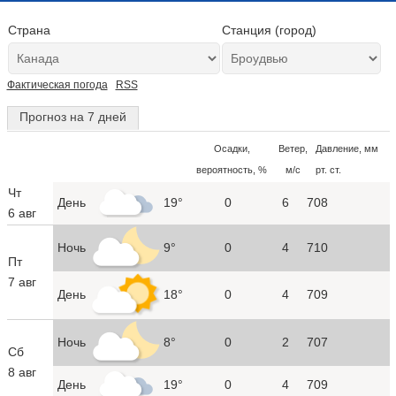
Страна
Станция (город)
Фактическая погода
RSS
Прогноз на 7 дней
Осадки,
Ветер,
Давление, мм
вероятность, %
м/с
рт. ст.
Чт
День
19°
0
6
708
6 авг
Ночь
9°
0
4
710
Пт
7 авг
День
18°
0
4
709
Ночь
8°
0
2
707
Сб
8 авг
День
19°
0
4
709