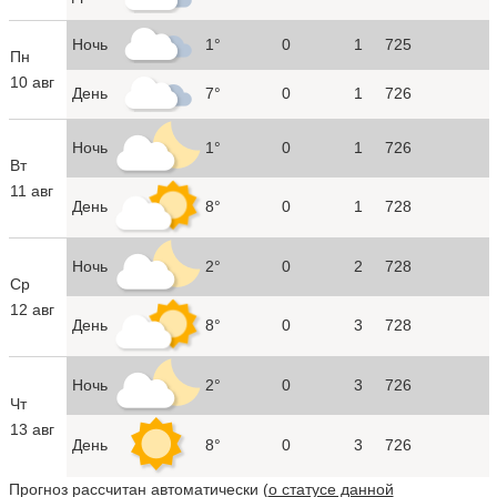
Ночь
1°
0
1
725
Пн
10 авг
День
7°
0
1
726
Ночь
1°
0
1
726
Вт
11 авг
День
8°
0
1
728
Ночь
2°
0
2
728
Ср
12 авг
День
8°
0
3
728
Ночь
2°
0
3
726
Чт
13 авг
День
8°
0
3
726
Прогноз рассчитан автоматически (
о статусе данной