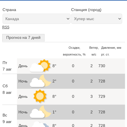
Страна
Станция (город)
RSS
Прогноз на 7 дней
Осадки,
Ветер,
Давление, мм
вероятность, %
м/с
рт. ст.
Пт
День
8°
0
2
730
7 авг
Ночь
2°
0
2
728
Сб
8 авг
День
8°
0
3
729
Ночь
1°
0
2
728
Вс
9 авг
День
8°
0
2
728