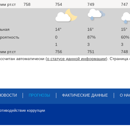
мм рт.ст
758
754
749
747
льная
14°
16°
15°
ероятность
0
87%
60%
1
3
3
мм рт.ст
756
751
748
ссчитан автоматически (
о статусе данной информации
). Страница
НОВОСТИ
ПРОГНОЗЫ
ФАКТИЧЕСКИЕ ДАННЫЕ
О НА
отиводействие коррупции