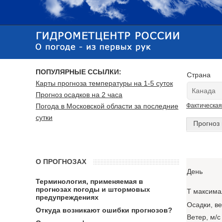
ПОПУЛЯРНЫЕ ССЫЛКИ:
Страна
Карты прогноза температуры на 1-5 суток
Прогноз осадков на 2 часа
Погода в Московской области за последние
Фактическая
сутки
Прогноз 
О ПРОГНОЗАХ
День
Терминология, применяемая в
прогнозах погоды и штормовых
T максима
предупреждениях
Осадки, в
Откуда возникают ошибки прогнозов?
Ветер, м/с