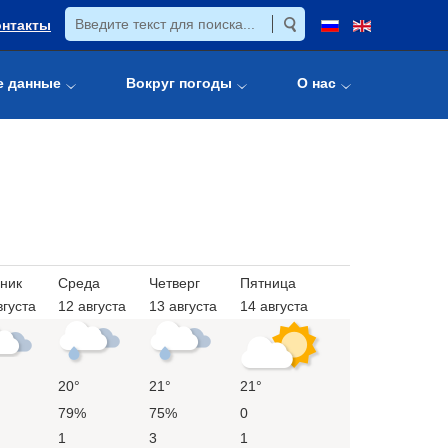
онтакты
е данные
Вокруг погоды
О нас
ник
Среда
Четверг
Пятница
вгуста
12 августа
13 августа
14 августа
20°
21°
21°
79%
75%
0
1
3
1