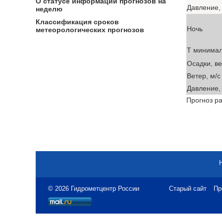
О статусе информации прогнозов на
Давление, 
неделю
Классификация сроков
Ночь
метеорологических прогнозов
T минима
Осадки, в
Ветер, м/с
Давление, 
Прогноз ра
© 2026 Гидрометцентр России
Старый сайт
Пр