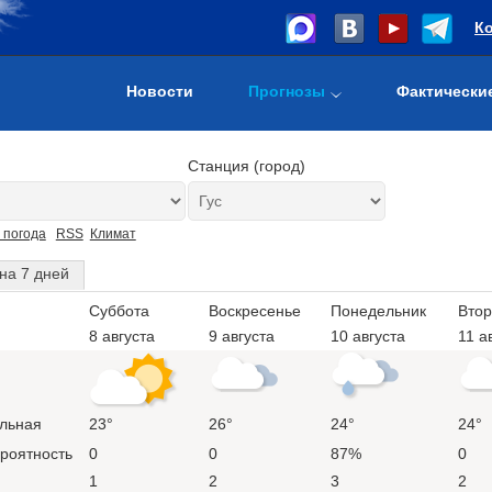
К
Новости
Прогнозы
Фактически
Станция (город)
 погода
RSS
Климат
на 7 дней
Суббота
Воскресенье
Понедельник
Втор
8 августа
9 августа
10 августа
11 а
льная
23°
26°
24°
24°
ероятность
0
0
87%
0
1
2
3
2