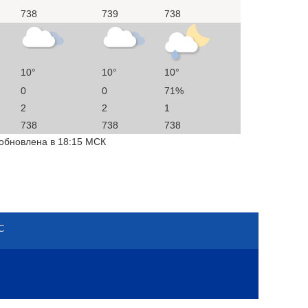
738
739
738
10°
10°
10°
0
0
71%
2
2
1
738
738
738
 обновлена в 18:15 МСК
С