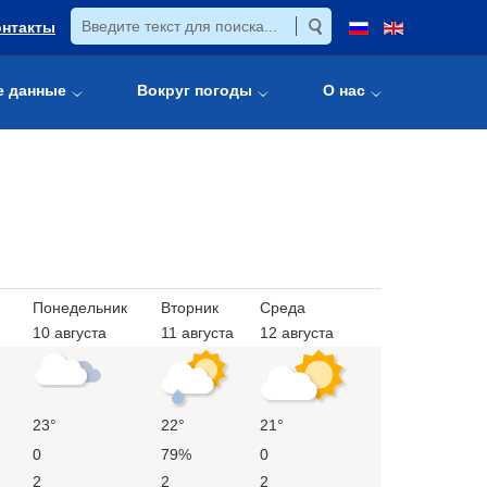
онтакты
е данные
Вокруг погоды
О нас
Понедельник
Вторник
Среда
10 августа
11 августа
12 августа
23°
22°
21°
0
79%
0
2
2
2