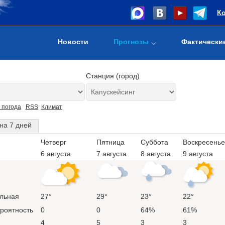
К
Новости
Прогнозы
Фактически
Станция (город)
 погода
RSS
Климат
на 7 дней
Четверг
Пятница
Суббота
Воскресенье
6 августа
7 августа
8 августа
9 августа
льная
27°
29°
23°
22°
ероятность
0
0
64%
61%
4
5
3
3