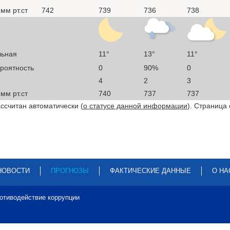
мм рт.ст
742
739
736
738
льная
11°
13°
11°
ероятность
0
90%
0
4
2
3
мм рт.ст
740
737
737
ссчитан автоматически (
о статусе данной информации
). Страница
НОВОСТИ
ПРОГНОЗЫ
ФАКТИЧЕСКИЕ ДАННЫЕ
О НА
отиводействие коррупции