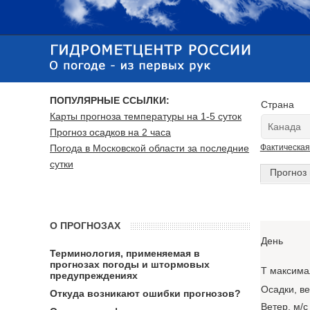
ПОПУЛЯРНЫЕ ССЫЛКИ:
Страна
Карты прогноза температуры на 1-5 суток
Прогноз осадков на 2 часа
Погода в Московской области за последние
Фактическая
сутки
Прогноз 
О ПРОГНОЗАХ
День
Терминология, применяемая в
прогнозах погоды и штормовых
T максима
предупреждениях
Осадки, в
Откуда возникают ошибки прогнозов?
Ветер, м/с