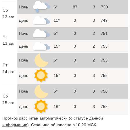
Ночь
6°
87
3
750
Ср
12 авг
День
11°
0
3
749
Ночь
5°
0
2
751
Чт
13 авг
День
15°
0
2
753
Ночь
6°
0
2
755
Пт
14 авг
День
15°
0
3
755
Ночь
5°
0
3
758
Сб
15 авг
День
16°
0
3
758
Прогноз рассчитан автоматически (
о статусе данной
информации
). Страница обновлена в 10:20 МСК