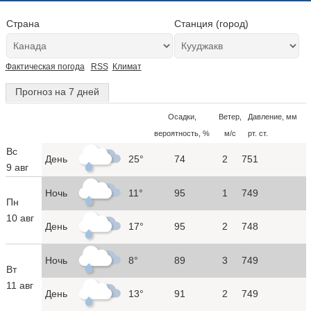
Страна
Станция (город)
Фактическая погода
RSS
Климат
Прогноз на 7 дней
Осадки,
Ветер,
Давление, мм
вероятность, %
м/с
рт. ст.
Вс
День
25°
74
2
751
9 авг
Ночь
11°
95
1
749
Пн
10 авг
День
17°
95
2
748
Ночь
8°
89
3
749
Вт
11 авг
День
13°
91
2
749