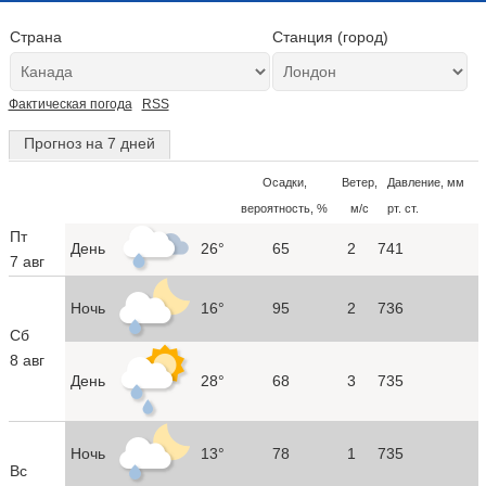
Страна
Станция (город)
Фактическая погода
RSS
Прогноз на 7 дней
Осадки,
Ветер,
Давление, мм
вероятность, %
м/с
рт. ст.
Пт
День
26°
65
2
741
7 авг
Ночь
16°
95
2
736
Сб
8 авг
День
28°
68
3
735
Ночь
13°
78
1
735
Вс