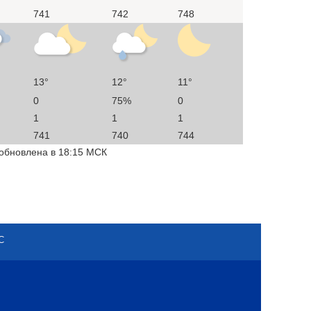
741
742
748
13°
12°
11°
0
75%
0
1
1
1
741
740
744
 обновлена в 18:15 МСК
С