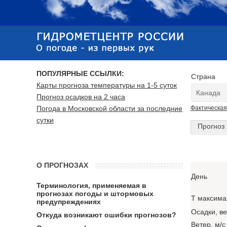
ПОПУЛЯРНЫЕ ССЫЛКИ:
Страна
Карты прогноза температуры на 1-5 суток
Прогноз осадков на 2 часа
Погода в Московской области за последние
Фактическая
сутки
Прогноз 
О ПРОГНОЗАХ
День
Терминология, применяемая в
прогнозах погоды и штормовых
T максима
предупреждениях
Осадки, в
Откуда возникают ошибки прогнозов?
Ветер, м/с