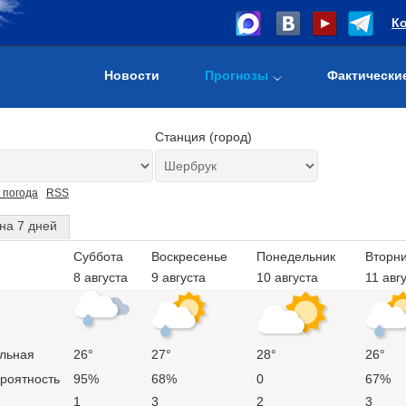
К
Новости
Прогнозы
Фактически
Станция (город)
 погода
RSS
на 7 дней
Суббота
Воскресенье
Понедельник
Вторн
8 августа
9 августа
10 августа
11 авг
льная
26°
27°
28°
26°
ероятность
95%
68%
0
67%
1
3
2
3