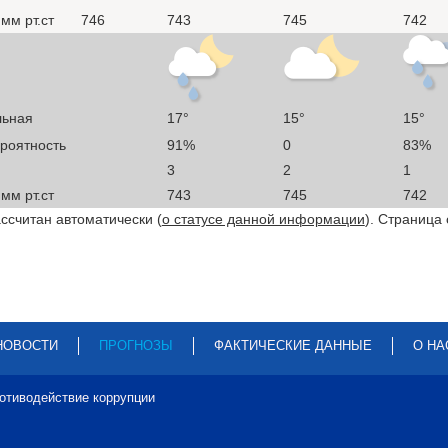
мм рт.ст
746
743
745
742
льная
17°
15°
15°
ероятность
91%
0
83%
3
2
1
мм рт.ст
743
745
742
ссчитан автоматически (
о статусе данной информации
). Страница
НОВОСТИ
ПРОГНОЗЫ
ФАКТИЧЕСКИЕ ДАННЫЕ
О НА
отиводействие коррупции