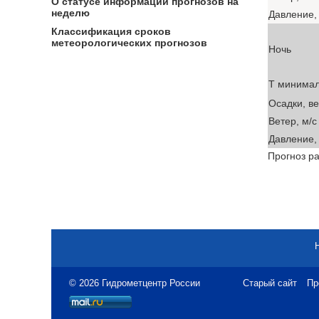
О статусе информации прогнозов на
неделю
Давление, 
Классификация сроков
метеорологических прогнозов
Ночь
T минима
Осадки, в
Ветер, м/с
Давление, 
Прогноз ра
© 2026 Гидрометцентр России
Старый сайт
Пр