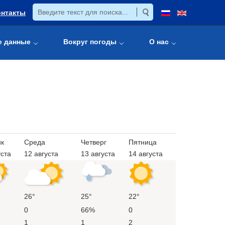
онтакты
е данные
Вокруг погоды
О нас
ик
Среда
Четверг
Пятница
уста
12 августа
13 августа
14 августа
26°
25°
22°
0
66%
0
1
1
2