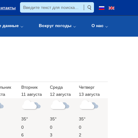
онтакты
е данные
Вокруг погоды
О нас
льник
Вторник
Среда
Четверг
ста
11 августа
12 августа
13 августа
35°
35°
35°
0
0
0
6
3
2