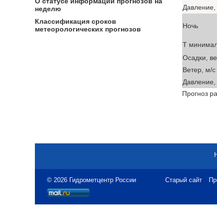
О статусе информации прогнозов на
Давление, 
неделю
Классификация сроков
Ночь
метеорологических прогнозов
T минима
Осадки, в
Ветер, м/с
Давление, 
Прогноз ра
© 2026 Гидрометцентр России
Старый сайт
Пр