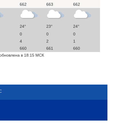
662
663
662
24°
23°
24°
0
0
0
4
2
1
660
661
660
 обновлена в 18:15 МСК
С