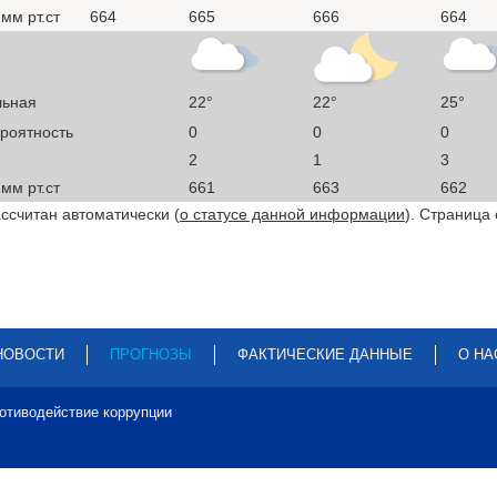
мм рт.ст
664
665
666
664
льная
22°
22°
25°
ероятность
0
0
0
2
1
3
мм рт.ст
661
663
662
ссчитан автоматически (
о статусе данной информации
). Страница
НОВОСТИ
ПРОГНОЗЫ
ФАКТИЧЕСКИЕ ДАННЫЕ
О НА
отиводействие коррупции