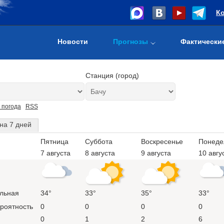
К
Новости
Прогнозы
Фактически
Станция (город)
 погода
RSS
на 7 дней
Пятница
Суббота
Воскресенье
Понеде
7 августа
8 августа
9 августа
10 авгу
льная
34°
33°
35°
33°
ероятность
0
0
0
0
0
1
2
6