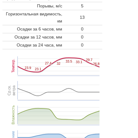
Порывы, м/с
5
Горизонтальная видимость,
13
км
Осадки за 6 часов, мм
0
Осадки за 12 часов, мм
0
Осадки за 24 часа, мм
0
29.7
29.7
Темпер.
33.5
33.5
33.1
33.1
27.4
27.4
32
32
26.8
26.8
23.9
23.9
23.1
23.1
Ср.ск.
ветра
Влажность