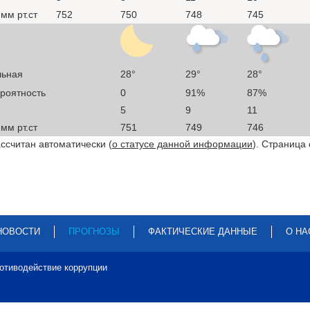
мм рт.ст
752
750
748
745
льная
28°
29°
28°
ероятность
0
91%
87%
5
9
11
мм рт.ст
751
749
746
ссчитан автоматически (
о статусе данной информации
). Страница
НОВОСТИ
ПРОГНОЗЫ
ФАКТИЧЕСКИЕ ДАННЫЕ
О НА
отиводействие коррупции