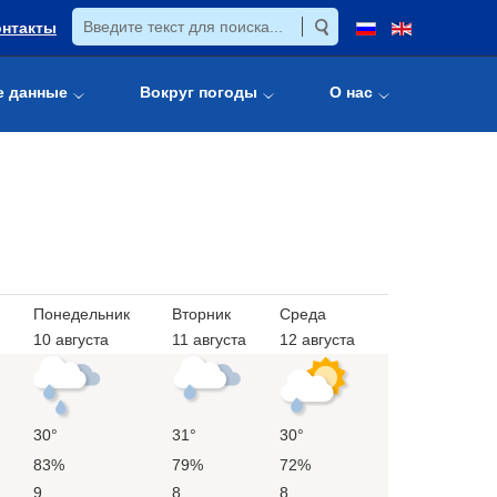
онтакты
е данные
Вокруг погоды
О нас
Понедельник
Вторник
Среда
10 августа
11 августа
12 августа
30°
31°
30°
83%
79%
72%
9
8
8