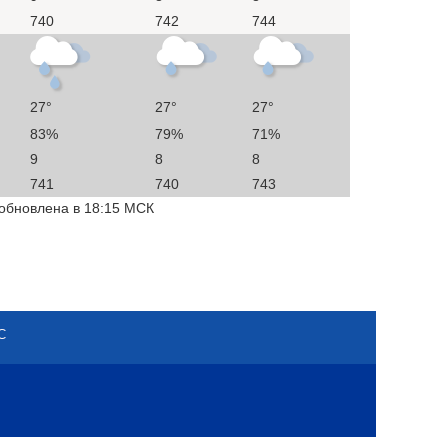
740
742
744
27°
27°
27°
83%
79%
71%
9
8
8
741
740
743
 обновлена в 18:15 МСК
С