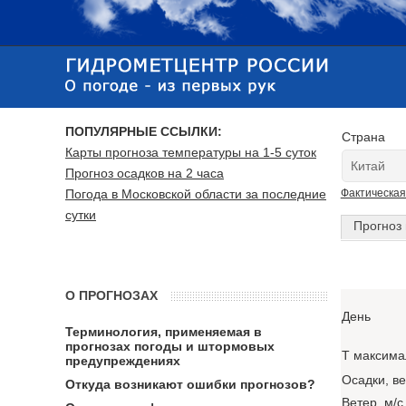
ПОПУЛЯРНЫЕ ССЫЛКИ:
Страна
Карты прогноза температуры на 1-5 суток
Прогноз осадков на 2 часа
Погода в Московской области за последние
Фактическая
сутки
Прогноз 
О ПРОГНОЗАХ
День
Терминология, применяемая в
прогнозах погоды и штормовых
T максима
предупреждениях
Осадки, в
Откуда возникают ошибки прогнозов?
Ветер, м/с