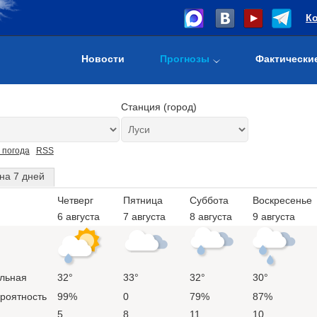
К
Новости
Прогнозы
Фактически
Станция (город)
 погода
RSS
на 7 дней
Четверг
Пятница
Суббота
Воскресенье
6 августа
7 августа
8 августа
9 августа
льная
32°
33°
32°
30°
ероятность
99%
0
79%
87%
5
8
11
10