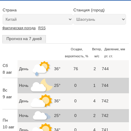
Страна
Станция (город)
Фактическая погода
RSS
Прогноз на 7 дней
Осадки,
Ветер,
Давление, мм
вероятность, %
м/с
рт. ст.
Сб
День
36°
76
2
744
8 авг
Ночь
25°
0
1
744
Вс
9 авг
День
36°
0
4
742
Ночь
25°
0
2
742
Пн
10 авг
День
34°
0
4
741