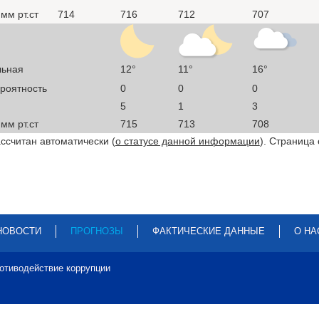
мм рт.ст
714
716
712
707
льная
12°
11°
16°
ероятность
0
0
0
5
1
3
мм рт.ст
715
713
708
ссчитан автоматически (
о статусе данной информации
). Страница
НОВОСТИ
ПРОГНОЗЫ
ФАКТИЧЕСКИЕ ДАННЫЕ
О НА
отиводействие коррупции