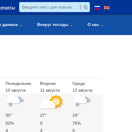
онтакты
е данные
Вокруг погоды
О нас
Понедельник
Вторник
Среда
10 августа
11 августа
12 августа
30°
27°
24°
62%
0
75%
4
3
5