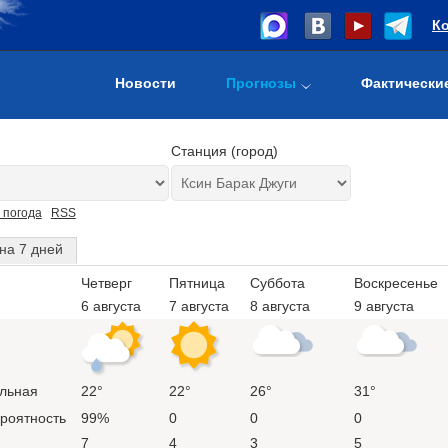
К
Новости
Прогнозы
Фактически
Станция (город)
 погода
RSS
на 7 дней
Четверг
Пятница
Суббота
Воскресенье
6 августа
7 августа
8 августа
9 августа
льная
22°
22°
26°
31°
ероятность
99%
0
0
0
7
4
3
5