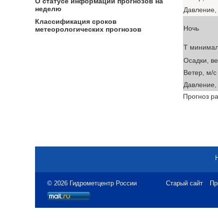
О статусе информации прогнозов на
неделю
Давление, 
Классификация сроков
Ночь
метеорологических прогнозов
T минима
Осадки, в
Ветер, м/с
Давление, 
Прогноз ра
© 2026 Гидрометцентр России
Старый сайт
Пр