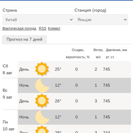
Страна
Станция (город)
Фактическая погода
RSS
Климат
Прогноз на 7 дней
Осадки,
Ветер,
Давление, мм
вероятность, %
м/с
рт. ст.
Сб
День
25°
0
2
745
8 авг
Ночь
12°
0
1
745
Вс
9 авг
День
26°
0
3
745
Ночь
12°
0
1
745
Пн
10 авг
День
28°
0
3
744