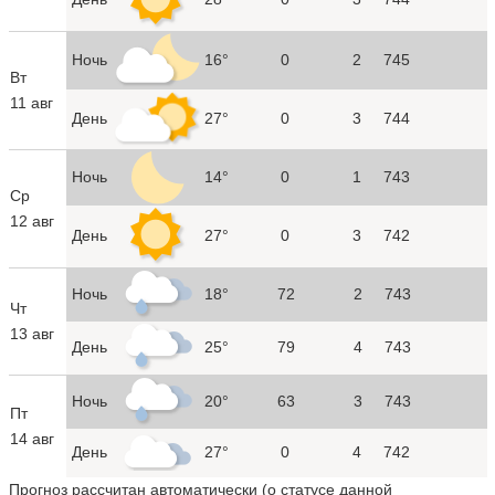
Ночь
16°
0
2
745
Вт
11 авг
День
27°
0
3
744
Ночь
14°
0
1
743
Ср
12 авг
День
27°
0
3
742
Ночь
18°
72
2
743
Чт
13 авг
День
25°
79
4
743
Ночь
20°
63
3
743
Пт
14 авг
День
27°
0
4
742
Прогноз рассчитан автоматически (
о статусе данной