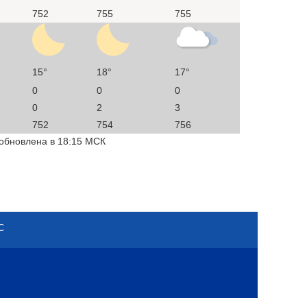
752
755
755
15°
18°
17°
0
0
0
0
2
3
752
754
756
 обновлена в 18:15 МСК
С