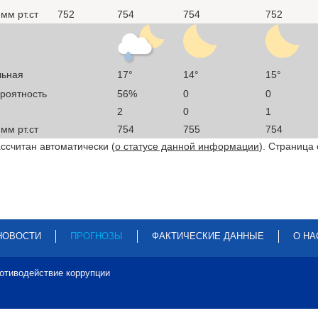
мм рт.ст
752
754
754
752
льная
17°
14°
15°
ероятность
56%
0
0
2
0
1
мм рт.ст
754
755
754
ссчитан автоматически (
о статусе данной информации
). Страница
НОВОСТИ
ПРОГНОЗЫ
ФАКТИЧЕСКИЕ ДАННЫЕ
О НА
отиводействие коррупции