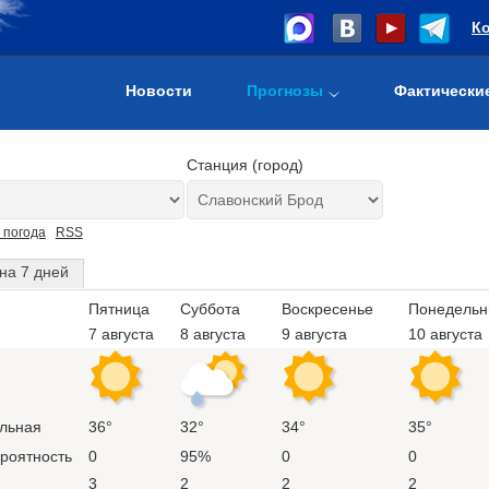
К
Новости
Прогнозы
Фактически
Станция (город)
 погода
RSS
на 7 дней
Пятница
Суббота
Воскресенье
Понедельн
7 августа
8 августа
9 августа
10 августа
льная
36°
32°
34°
35°
ероятность
0
95%
0
0
3
2
2
2