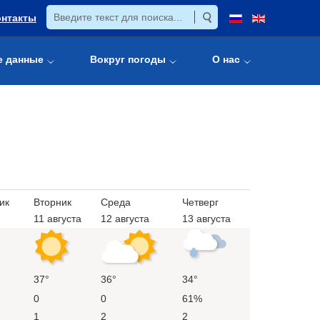
онтакты
е данные
Вокруг погоды
О нас
ик
Вторник
Среда
Четверг
11 августа
12 августа
13 августа
37°
36°
34°
0
0
61%
1
2
2