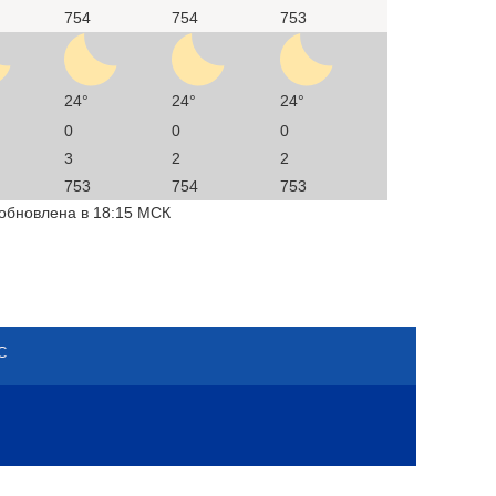
754
754
753
24°
24°
24°
0
0
0
3
2
2
753
754
753
 обновлена в 18:15 МСК
С