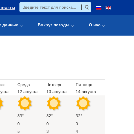
онтакты
е данные
Вокруг погоды
О нас
ик
Среда
Четверг
Пятница
густа
12 августа
13 августа
14 августа
33°
32°
32°
0
0
0
5
3
4