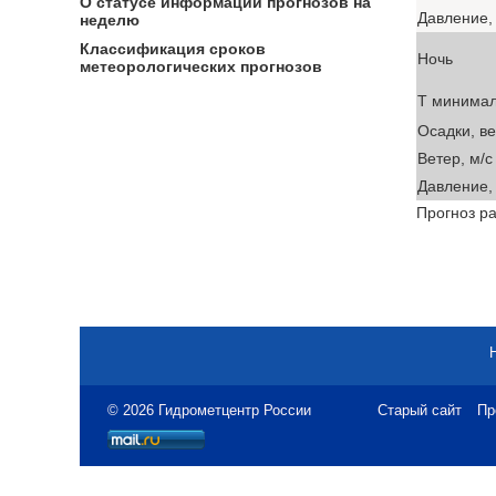
О статусе информации прогнозов на
Давление, 
неделю
Классификация сроков
Ночь
метеорологических прогнозов
T минима
Осадки, в
Ветер, м/с
Давление, 
Прогноз ра
© 2026 Гидрометцентр России
Старый сайт
Пр