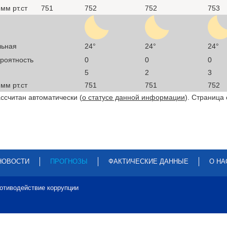
мм рт.ст
751
752
752
753
льная
24°
24°
24°
ероятность
0
0
0
5
2
3
мм рт.ст
751
751
752
ссчитан автоматически (
о статусе данной информации
). Страница
НОВОСТИ
ПРОГНОЗЫ
ФАКТИЧЕСКИЕ ДАННЫЕ
О НА
отиводействие коррупции