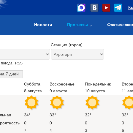
К
Новости
Прогнозы
Фактически
Станция (город)
 погода
RSS
на 7 дней
Суббота
Воскресенье
Понедельник
Вторн
8 августа
9 августа
10 августа
11 ав
льная
34°
33°
32°
33°
ероятность
0
0
0
0
7
4
3
6