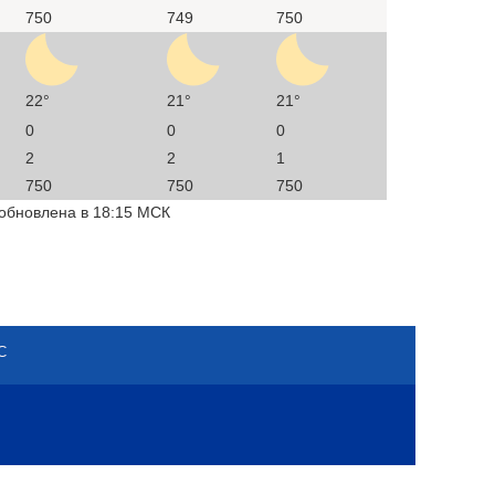
750
749
750
22°
21°
21°
0
0
0
2
2
1
750
750
750
 обновлена в 18:15 МСК
С