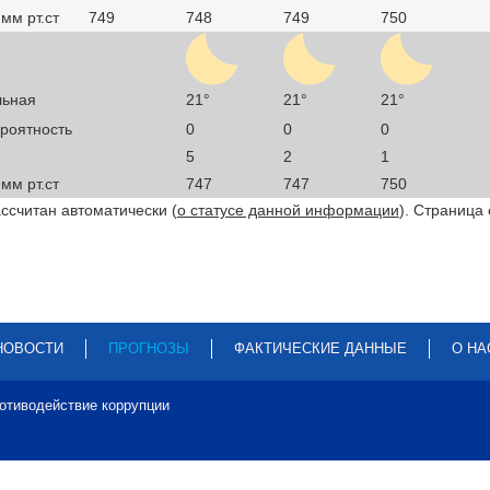
мм рт.ст
749
748
749
750
льная
21°
21°
21°
ероятность
0
0
0
5
2
1
мм рт.ст
747
747
750
ссчитан автоматически (
о статусе данной информации
). Страница
НОВОСТИ
ПРОГНОЗЫ
ФАКТИЧЕСКИЕ ДАННЫЕ
О НА
отиводействие коррупции