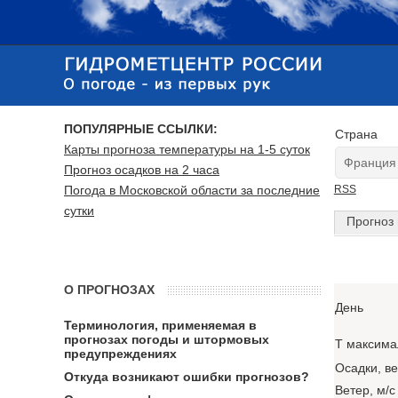
ПОПУЛЯРНЫЕ ССЫЛКИ:
Страна
Карты прогноза температуры на 1-5 суток
Прогноз осадков на 2 часа
Погода в Московской области за последние
RSS
сутки
Прогноз 
О ПРОГНОЗАХ
День
Терминология, применяемая в
прогнозах погоды и штормовых
T максима
предупреждениях
Осадки, в
Откуда возникают ошибки прогнозов?
Ветер, м/с