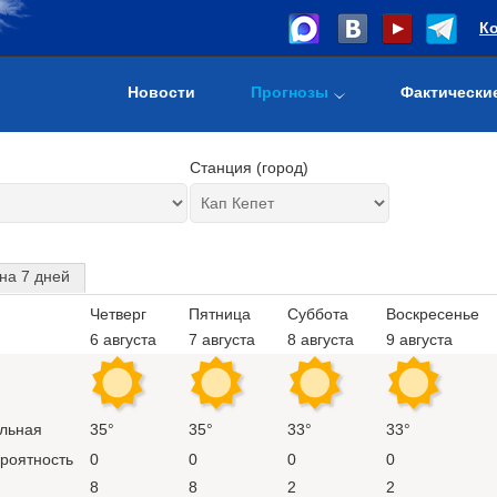
К
Новости
Прогнозы
Фактически
Станция (город)
на 7 дней
Четверг
Пятница
Суббота
Воскресенье
6 августа
7 августа
8 августа
9 августа
льная
35°
35°
33°
33°
ероятность
0
0
0
0
8
8
2
2