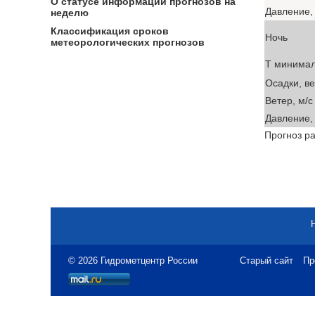
О статусе информации прогнозов на
Давление, 
неделю
Классификация сроков
Ночь
метеорологических прогнозов
T минима
Осадки, в
Ветер, м/с
Давление, 
Прогноз ра
© 2026 Гидрометцентр России
Старый сайт
Пр