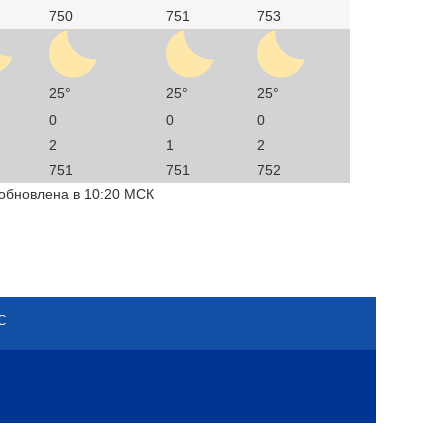
750
751
753
25°
25°
25°
0
0
0
2
1
2
751
751
752
 обновлена в 10:20 МСК
С