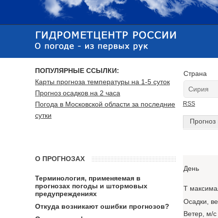
ПОПУЛЯРНЫЕ ССЫЛКИ:
Страна
Карты прогноза температуры на 1-5 суток
Прогноз осадков на 2 часа
Погода в Московской области за последние
RSS
сутки
Прогноз 
О ПРОГНОЗАХ
День
Терминология, применяемая в
прогнозах погоды и штормовых
T максима
предупреждениях
Осадки, в
Откуда возникают ошибки прогнозов?
Ветер, м/с