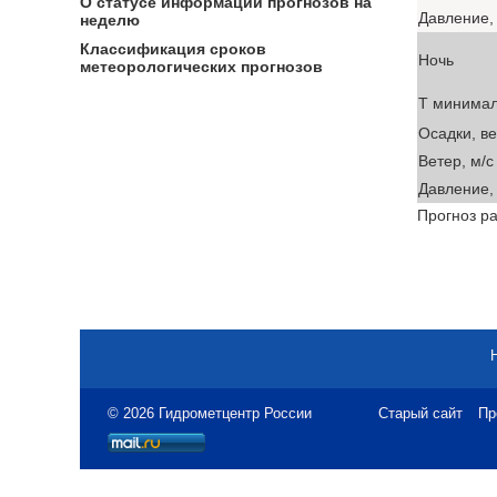
О статусе информации прогнозов на
Давление, 
неделю
Классификация сроков
Ночь
метеорологических прогнозов
T минима
Осадки, в
Ветер, м/с
Давление, 
Прогноз ра
© 2026 Гидрометцентр России
Старый сайт
Пр