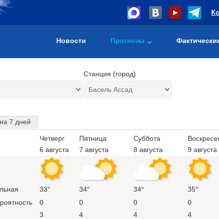
К
Новости
Прогнозы
Фактически
Станция (город)
на 7 дней
Четверг
Пятница
Суббота
Воскресе
6 августа
7 августа
8 августа
9 августа
льная
33°
34°
34°
35°
ероятность
0
0
0
0
3
4
4
4