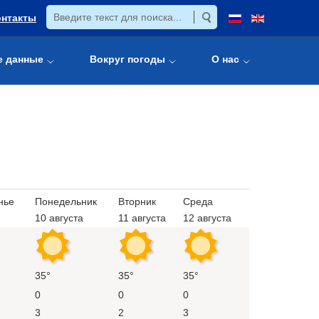
онтакты
е данные
Вокруг погоды
О нас
нье
Понедельник
Вторник
Среда
10 августа
11 августа
12 августа
35°
35°
35°
0
0
0
3
2
3