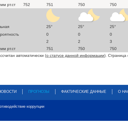
мм рт.ст
752
751
750
750
льная
25°
25°
25°
ероятность
0
0
0
2
2
3
мм рт.ст
751
750
750
ссчитан автоматически (
о статусе данной информации
). Страница
НОВОСТИ
ПРОГНОЗЫ
ФАКТИЧЕСКИЕ ДАННЫЕ
О НА
отиводействие коррупции