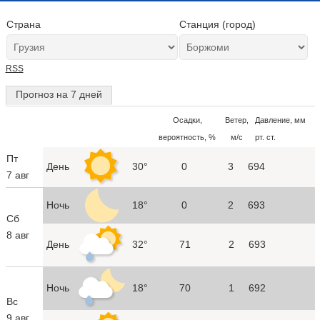
Страна
Станция (город)
RSS
Прогноз на 7 дней
Осадки,
Ветер,
Давление, мм
вероятность, %
м/с
рт. ст.
Пт
День
30°
0
3
694
7 авг
Ночь
18°
0
2
693
Сб
8 авг
День
32°
71
2
693
Ночь
18°
70
1
692
Вс
9 авг