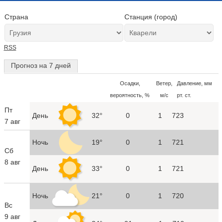
Страна
Станция (город)
RSS
Прогноз на 7 дней
Осадки,
Ветер,
Давление, мм
вероятность, %
м/с
рт. ст.
Пт
День
32°
0
1
723
7 авг
Ночь
19°
0
1
721
Сб
8 авг
День
33°
0
1
721
Ночь
21°
0
1
720
Вс
9 авг