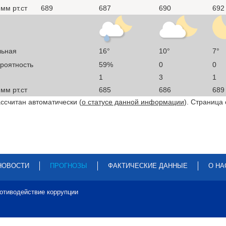
мм рт.ст
689
687
690
692
льная
16°
10°
7°
ероятность
59%
0
0
1
3
1
мм рт.ст
685
686
689
ссчитан автоматически (
о статусе данной информации
). Страница
НОВОСТИ
ПРОГНОЗЫ
ФАКТИЧЕСКИЕ ДАННЫЕ
О НА
отиводействие коррупции