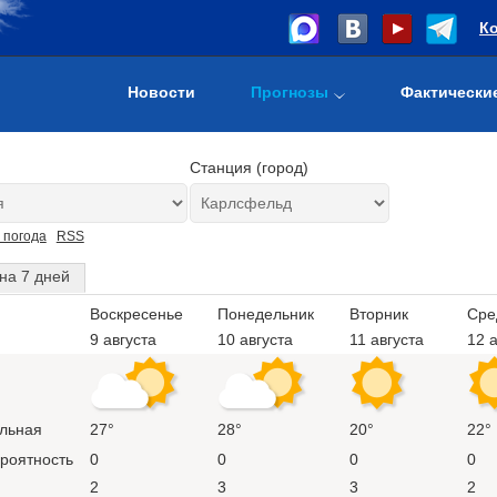
К
Новости
Прогнозы
Фактически
Станция (город)
 погода
RSS
на 7 дней
Воскресенье
Понедельник
Вторник
Сре
9 августа
10 августа
11 августа
12 а
льная
27°
28°
20°
22°
ероятность
0
0
0
0
2
3
3
2