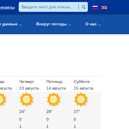
онтакты
е данные
Вокруг погоды
О нас
да
Четверг
Пятница
Суббота
вгуста
13 августа
14 августа
15 августа
24°
28°
27°
0
0
0
1
1
1