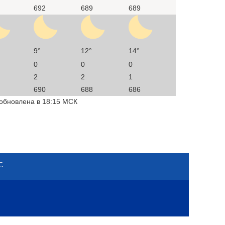
692
689
689
9°
12°
14°
0
0
0
2
2
1
690
688
686
 обновлена в 18:15 МСК
С