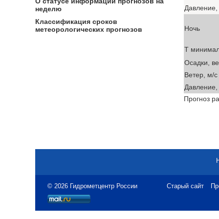
О статусе информации прогнозов на
Давление, 
неделю
Классификация сроков
Ночь
метеорологических прогнозов
T минима
Осадки, в
Ветер, м/с
Давление, 
Прогноз ра
© 2026 Гидрометцентр России
Старый сайт
Пр