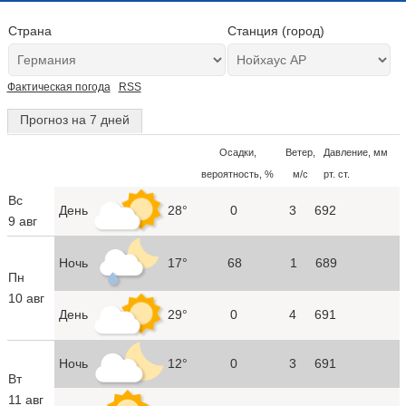
Страна
Станция (город)
Фактическая погода
RSS
Прогноз на 7 дней
Осадки,
Ветер,
Давление, мм
вероятность, %
м/с
рт. ст.
Вс
День
28°
0
3
692
9 авг
Ночь
17°
68
1
689
Пн
10 авг
День
29°
0
4
691
Ночь
12°
0
3
691
Вт
11 авг