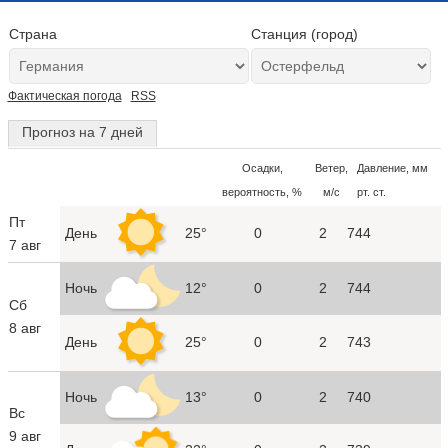
Страна
Станция (город)
Фактическая погода
RSS
Прогноз на 7 дней
Осадки,
Ветер,
Давление, мм
вероятность, %
м/с
рт. ст.
Пт
День
25°
0
2
744
7 авг
Ночь
12°
0
2
744
Сб
8 авг
День
25°
0
2
743
Ночь
13°
0
2
740
Вс
9 авг