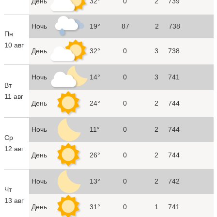
День
32°
0
2
739
Ночь
19°
87
2
738
Пн
10 авг
День
32°
0
3
738
Ночь
14°
0
3
741
Вт
11 авг
День
24°
0
2
744
Ночь
11°
0
2
744
Ср
12 авг
День
26°
0
2
744
Ночь
13°
0
2
742
Чт
13 авг
День
31°
0
1
741