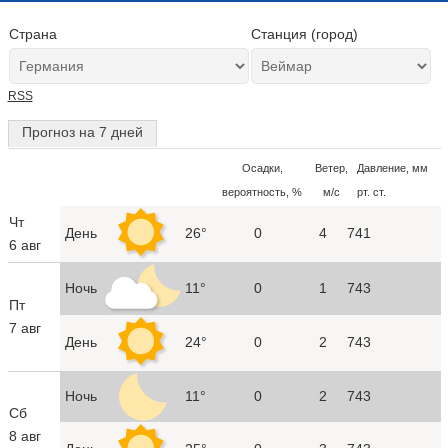
Страна
Станция (город)
RSS
Прогноз на 7 дней
Осадки,
Ветер,
Давление, мм
вероятность, %
м/с
рт. ст.
Чт
День
26°
0
4
741
6 авг
Ночь
11°
0
1
743
Пт
7 авг
День
24°
0
2
743
Ночь
11°
0
2
743
Сб
8 авг