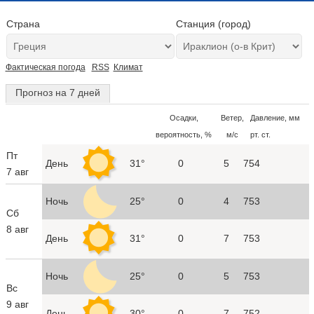
Страна
Станция (город)
Фактическая погода
RSS
Климат
Прогноз на 7 дней
Осадки,
Ветер,
Давление, мм
вероятность, %
м/с
рт. ст.
Пт
День
31°
0
5
754
7 авг
Ночь
25°
0
4
753
Сб
8 авг
День
31°
0
7
753
Ночь
25°
0
5
753
Вс
9 авг
День
30°
0
7
752