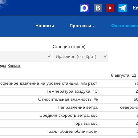
К
Новости
Прогнозы
Фактически
Станция (город)
оды
Климат
6 августа, 11
сферное давление на уровне станции,
мм рт.ст.
7
Температура воздуха, °C
2
Относительная влажность, %
60
Направление ветра
северо-
Средняя скорость ветра, м/с
Порывы, м/с
2
Балл общей облачности