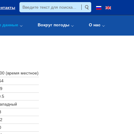
онтакты
е данные
Вокруг погоды
О нас
:00 (время местное)
54
9
.5
западный
8
2
0