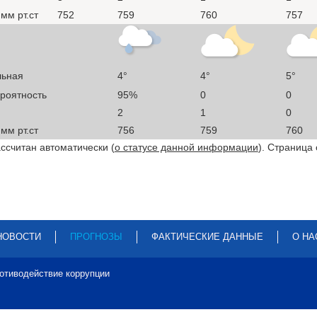
мм рт.ст
752
759
760
757
льная
4°
4°
5°
ероятность
95%
0
0
2
1
0
мм рт.ст
756
759
760
ссчитан автоматически (
о статусе данной информации
). Страница
НОВОСТИ
ПРОГНОЗЫ
ФАКТИЧЕСКИЕ ДАННЫЕ
О НА
отиводействие коррупции