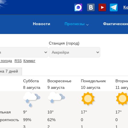
К
Новости
Прогнозы
Фактически
Станция (город)
 погода
RSS
Климат
на 7 дней
Суббота
Воскресенье
Понедельник
Вторн
8 августа
9 августа
10 августа
11 авг
льная
9°
10°
17°
17°
ероятность
99%
62%
0
0
3
2
1
1