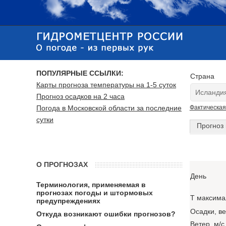
ПОПУЛЯРНЫЕ ССЫЛКИ:
Страна
Карты прогноза температуры на 1-5 суток
Прогноз осадков на 2 часа
Погода в Московской области за последние
Фактическая
сутки
Прогноз 
О ПРОГНОЗАХ
День
Терминология, применяемая в
прогнозах погоды и штормовых
T максима
предупреждениях
Осадки, в
Откуда возникают ошибки прогнозов?
Ветер, м/с