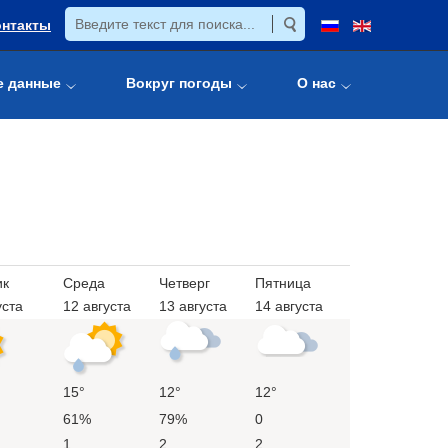
онтакты
е данные
Вокруг погоды
О нас
ик
Среда
Четверг
Пятница
уста
12 августа
13 августа
14 августа
15°
12°
12°
61%
79%
0
1
2
2