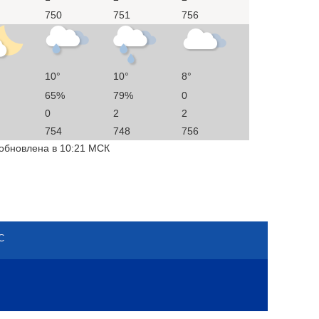
750
751
756
10°
10°
8°
65%
79%
0
0
2
2
754
748
756
 обновлена в 10:21 МСК
С