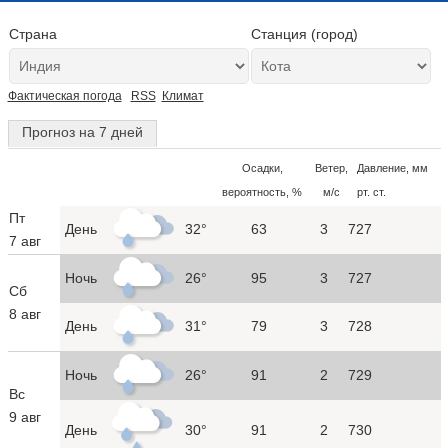
Страна
Станция (город)
Фактическая погода
RSS
Климат
Прогноз на 7 дней
Осадки,
Ветер,
Давление, мм
вероятность, %
м/с
рт. ст.
Пт
День
32°
63
3
727
7 авг
Ночь
26°
95
3
727
Сб
8 авг
День
31°
79
3
728
Ночь
26°
91
2
729
Вс
9 авг
День
30°
91
2
730