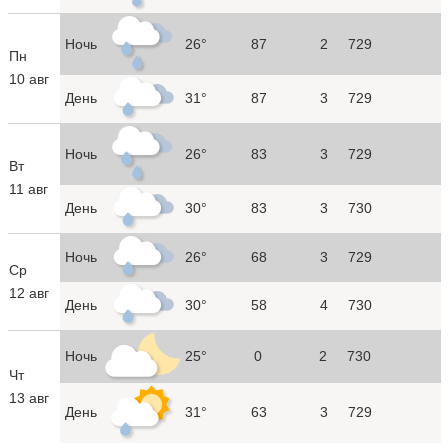
Ночь
26°
87
2
729
Пн
10 авг
День
31°
87
3
729
Ночь
26°
83
3
729
Вт
11 авг
День
30°
83
3
730
Ночь
26°
68
3
729
Ср
12 авг
День
30°
58
4
730
Ночь
25°
0
2
730
Чт
13 авг
День
31°
63
3
729