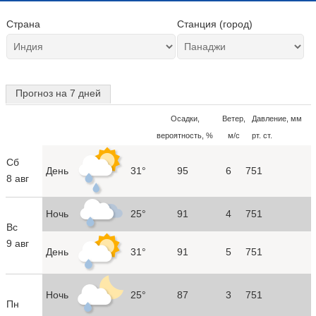
Страна
Станция (город)
Прогноз на 7 дней
Осадки,
Ветер,
Давление, мм
вероятность, %
м/с
рт. ст.
Сб
День
31°
95
6
751
8 авг
Ночь
25°
91
4
751
Вс
9 авг
День
31°
91
5
751
Ночь
25°
87
3
751
Пн