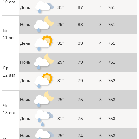
10 авг
День
31°
87
4
751
Ночь
25°
83
3
751
Вт
11 авг
День
31°
83
4
751
Ночь
25°
79
4
751
Ср
12 авг
День
31°
79
5
752
Ночь
25°
75
3
753
Чт
13 авг
День
31°
75
6
753
Ночь
25°
74
6
753