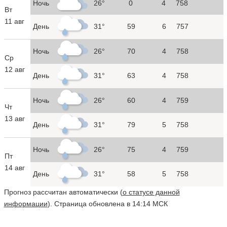
Ночь
26°
0
4
758
Вт
11 авг
День
31°
59
6
757
Ночь
26°
70
4
758
Ср
12 авг
День
31°
63
4
758
Ночь
26°
60
4
759
Чт
13 авг
День
31°
79
5
758
Ночь
26°
75
4
759
Пт
14 авг
День
31°
58
5
758
Прогноз рассчитан автоматически (
о статусе данной
информации
). Страница обновлена в 14:14 МСК