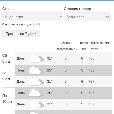
Страна
Станция (город)
Фактическая погода
RSS
Прогноз на 7 дней
Осадки,
Ветер,
Давление, мм
вероятность, %
м/с
рт. ст.
Сб
День
31°
0
6
758
8 авг
Ночь
25°
0
5
759
Вс
9 авг
День
31°
0
6
757
Ночь
26°
0
5
757
Пн
10 авг
День
31°
0
5
757