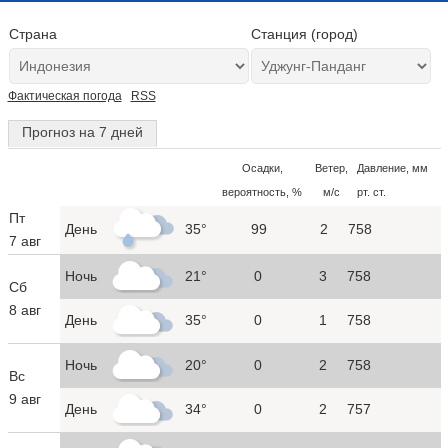
Страна
Станция (город)
Фактическая погода
RSS
Прогноз на 7 дней
Осадки,
Ветер,
Давление, мм
вероятность, %
м/с
рт. ст.
Пт
День
35°
99
2
758
7 авг
Ночь
21°
0
3
758
Сб
8 авг
День
35°
0
1
758
Ночь
20°
0
2
758
Вс
9 авг
День
34°
0
2
757