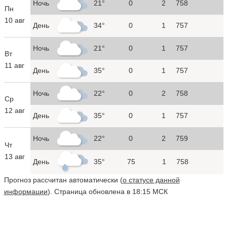
Ночь
21°
0
2
758
Пн
10 авг
День
34°
0
1
757
Ночь
21°
0
1
757
Вт
11 авг
День
35°
0
1
757
Ночь
22°
0
2
758
Ср
12 авг
День
35°
0
1
757
Ночь
22°
0
2
759
Чт
13 авг
День
35°
75
1
758
Прогноз рассчитан автоматически (
о статусе данной
информации
). Страница обновлена в 18:15 МСК