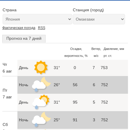
Страна
Станция (город)
Фактическая погода
RSS
Прогноз на 7 дней
Осадки,
Ветер,
Давление, мм
вероятность, %
м/с
рт. ст.
Чт
День
31°
0
7
753
6 авг
Ночь
26°
56
6
752
Пт
7 авг
День
31°
95
5
752
Ночь
25°
91
3
752
Сб