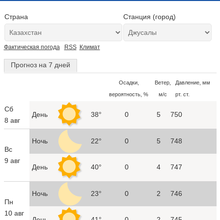
Страна
Станция (город)
Фактическая погода
RSS
Климат
Прогноз на 7 дней
Осадки,
Ветер,
Давление, мм
вероятность, %
м/с
рт. ст.
Сб
День
38°
0
5
750
8 авг
Ночь
22°
0
5
748
Вс
9 авг
День
40°
0
4
747
Ночь
23°
0
2
746
Пн
10 авг
День
41°
0
2
745