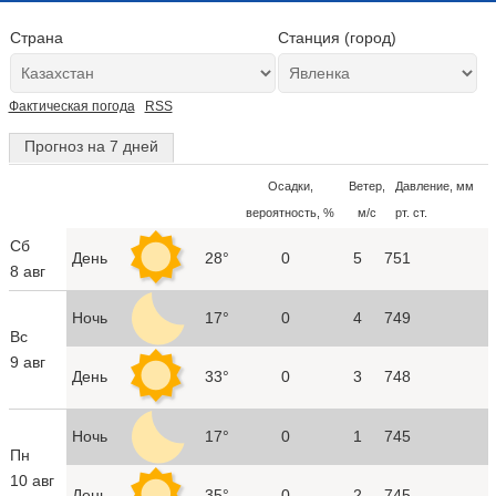
Страна
Станция (город)
Фактическая погода
RSS
Прогноз на 7 дней
Осадки,
Ветер,
Давление, мм
вероятность, %
м/с
рт. ст.
Сб
День
28°
0
5
751
8 авг
Ночь
17°
0
4
749
Вс
9 авг
День
33°
0
3
748
Ночь
17°
0
1
745
Пн
10 авг
День
35°
0
2
745