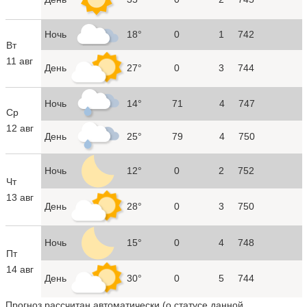
Ночь
18°
0
1
742
Вт
11 авг
День
27°
0
3
744
Ночь
14°
71
4
747
Ср
12 авг
День
25°
79
4
750
Ночь
12°
0
2
752
Чт
13 авг
День
28°
0
3
750
Ночь
15°
0
4
748
Пт
14 авг
День
30°
0
5
744
Прогноз рассчитан автоматически (
о статусе данной