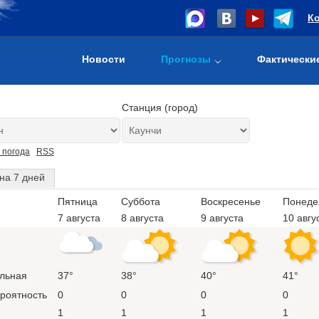
К
Новости
Прогнозы
Фактически
Станция (город)
 погода
RSS
на 7 дней
Пятница
Суббота
Воскресенье
Понеде
7 августа
8 августа
9 августа
10 авгу
льная
37°
38°
40°
41°
ероятность
0
0
0
0
1
1
1
1