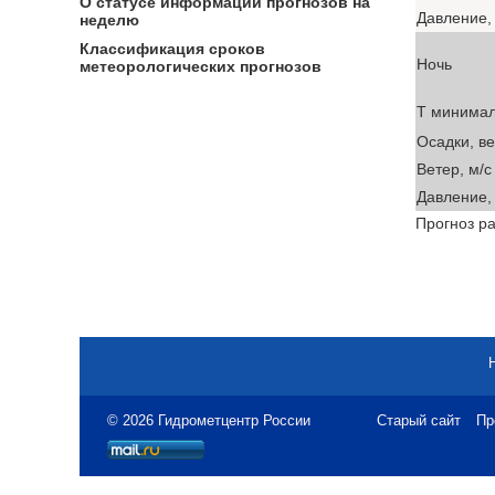
О статусе информации прогнозов на
Давление, 
неделю
Классификация сроков
Ночь
метеорологических прогнозов
T минима
Осадки, в
Ветер, м/с
Давление, 
Прогноз ра
© 2026 Гидрометцентр России
Старый сайт
Пр