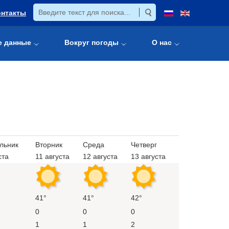
онтакты
е данные
Вокруг погоды
О нас
льник
Вторник
Среда
Четверг
ста
11 августа
12 августа
13 августа
41°
41°
42°
0
0
0
1
1
2