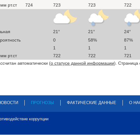
мм рт.ст
724
723
723
722
льная
21°
21°
24°
ероятность
0
58%
87%
1
1
1
мм рт.ст
722
722
721
ссчитан автоматически (
о статусе данной информации
). Страница
НОВОСТИ
ПРОГНОЗЫ
ФАКТИЧЕСКИЕ ДАННЫЕ
О НА
отиводействие коррупции