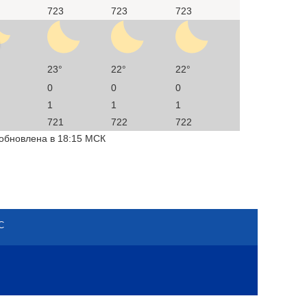
723
723
723
23°
22°
22°
0
0
0
1
1
1
721
722
722
 обновлена в 18:15 МСК
С