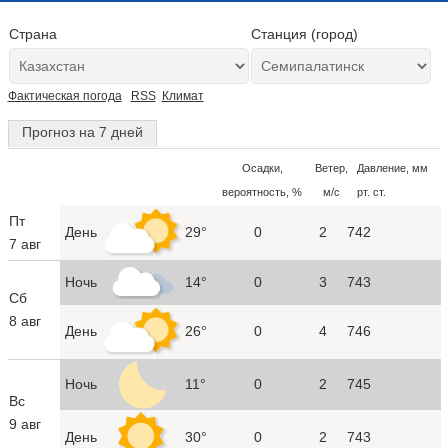
Страна
Станция (город)
Фактическая погода
RSS
Климат
Прогноз на 7 дней
Осадки,
Ветер,
Давление, мм
вероятность, %
м/с
рт. ст.
Пт
День
29°
0
2
742
7 авг
Ночь
14°
0
3
743
Сб
8 авг
День
26°
0
4
746
Ночь
11°
0
2
745
Вс
9 авг
День
30°
0
2
743