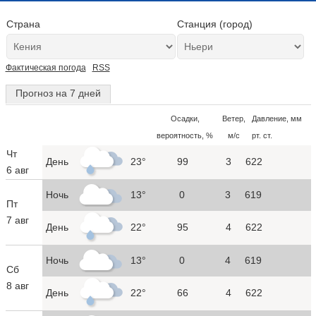
Страна
Станция (город)
Фактическая погода
RSS
Прогноз на 7 дней
Осадки,
Ветер,
Давление, мм
вероятность, %
м/с
рт. ст.
Чт
День
23°
99
3
622
6 авг
Ночь
13°
0
3
619
Пт
7 авг
День
22°
95
4
622
Ночь
13°
0
4
619
Сб
8 авг
День
22°
66
4
622