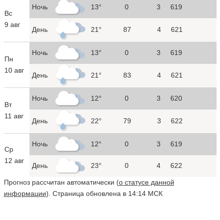
Ночь
13°
0
3
619
Вс
9 авг
День
21°
87
4
621
Ночь
13°
0
3
619
Пн
10 авг
День
21°
83
4
621
Ночь
12°
0
3
620
Вт
11 авг
День
22°
79
3
622
Ночь
12°
0
3
619
Ср
12 авг
День
23°
0
4
622
Прогноз рассчитан автоматически (
о статусе данной
информации
). Страница обновлена в 14:14 МСК