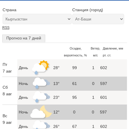
Страна
Станция (город)
RSS
Прогноз на 7 дней
Осадки,
Ветер,
Давление, мм
вероятность, %
м/с
рт. ст.
Пт
День
28°
99
1
602
7 авг
Ночь
13°
61
0
597
Сб
8 авг
День
23°
95
1
601
Ночь
12°
0
0
597
Вс
9 авг
День
26°
67
1
602