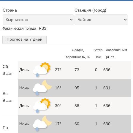
Страна
Станция (город)
Фактическая погода
RSS
Прогноз на 7 дней
Осадки,
Ветер,
Давление, мм
вероятность, %
м/с
рт. ст.
Сб
День
27°
73
0
636
8 авг
Ночь
16°
95
1
631
Вс
9 авг
День
30°
58
1
636
Ночь
17°
60
1
630
Пн