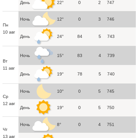
День
22°
0
2
747
Ночь
12°
0
3
746
Пн
10 авг
День
24°
84
5
743
Ночь
15°
83
4
739
Вт
11 авг
День
19°
78
5
740
Ночь
10°
0
5
745
Ср
12 авг
День
19°
0
5
750
Ночь
8°
0
4
751
Чт
13 авг