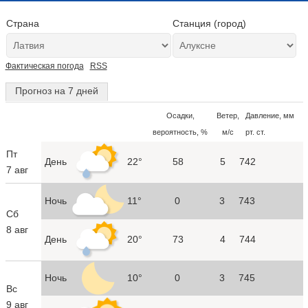
Страна
Станция (город)
Фактическая погода
RSS
Прогноз на 7 дней
Осадки,
Ветер,
Давление, мм
вероятность, %
м/с
рт. ст.
Пт
День
22°
58
5
742
7 авг
Ночь
11°
0
3
743
Сб
8 авг
День
20°
73
4
744
Ночь
10°
0
3
745
Вс
9 авг