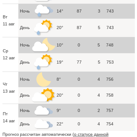
Ночь
14°
87
3
743
Вт
11 авг
День
20°
87
5
743
Ночь
10°
0
5
748
Ср
12 авг
День
19°
77
5
753
Ночь
8°
0
4
756
Чт
13 авг
День
20°
0
4
758
Ночь
9°
0
2
757
Пт
14 авг
День
22°
0
4
754
Прогноз рассчитан автоматически (
о статусе данной