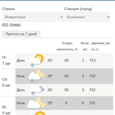
Страна
Станция (город)
RSS
Климат
Прогноз на 7 дней
Осадки,
Ветер,
Давление, мм
вероятность, %
м/с
рт. ст.
Пт
День
35°
99
2
753
7 авг
Ночь
29°
68
5
752
Сб
8 авг
День
35°
95
5
752
Ночь
29°
0
6
752
Вс
9 авг