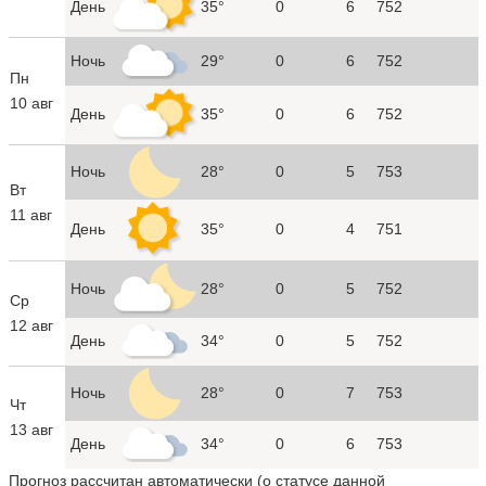
День
35°
0
6
752
Ночь
29°
0
6
752
Пн
10 авг
День
35°
0
6
752
Ночь
28°
0
5
753
Вт
11 авг
День
35°
0
4
751
Ночь
28°
0
5
752
Ср
12 авг
День
34°
0
5
752
Ночь
28°
0
7
753
Чт
13 авг
День
34°
0
6
753
Прогноз рассчитан автоматически (
о статусе данной