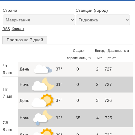
Страна
Станция (город)
RSS
Климат
Прогноз на 7 дней
Осадки,
Ветер,
Давление, мм
вероятность, %
м/с
рт. ст.
Чт
День
37°
0
2
727
6 авг
Ночь
31°
0
2
727
Пт
7 авг
День
37°
0
3
726
Ночь
32°
65
4
725
Сб
8 авг
День
38°
0
1
725