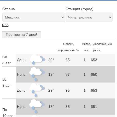
Страна
Станция (город)
RSS
Прогноз на 7 дней
Осадки,
Ветер,
Давление, мм
вероятность, %
м/с
рт. ст.
Сб
День
29°
65
1
653
8 авг
Ночь
19°
87
1
650
Вс
9 авг
День
29°
95
1
653
Ночь
18°
85
1
651
Пн
10 авг