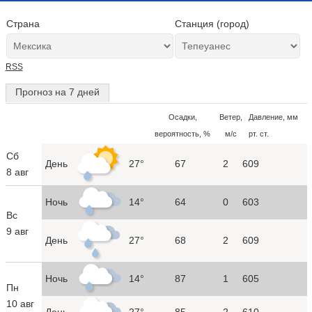
Страна
Станция (город)
RSS
Прогноз на 7 дней
Осадки,
Ветер,
Давление, мм
вероятность, %
м/с
рт. ст.
Сб
День
27°
67
2
609
8 авг
Ночь
14°
64
0
603
Вс
9 авг
День
27°
68
2
609
Ночь
14°
87
1
605
Пн
10 авг
День
27°
85
2
610