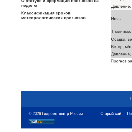
О статусе информации прогнозов на
неделю
Давление, 
Классификация сроков
метеорологических прогнозов
Ночь
T минима
Осадки, в
Ветер, м/с
Давление, 
Прогноз ра
© 2026 Гидрометцентр России
Старый сайт
Пр