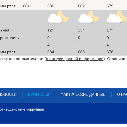
мм рт.ст
684
686
682
679
льная
12°
13°
17°
ероятность
0
0
0
4
1
4
мм рт.ст
684
683
678
ссчитан автоматически (
о статусе данной информации
). Страница
НОВОСТИ
ПРОГНОЗЫ
ФАКТИЧЕСКИЕ ДАННЫЕ
О НА
отиводействие коррупции