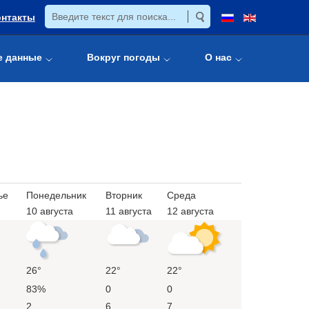
онтакты
е данные
Вокруг погоды
О нас
ье
Понедельник
Вторник
Среда
10 августа
11 августа
12 августа
26°
22°
22°
83%
0
0
2
6
7