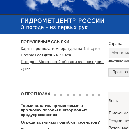
ПОПУЛЯРНЫЕ ССЫЛКИ:
Страна
Карты прогноза температуры на 1-5 суток
Прогноз осадков на 2 часа
Погода в Московской области за последние
Фактическая
сутки
Прогноз 
О ПРОГНОЗАХ
День
Терминология, применяемая в
прогнозах погоды и штормовых
T максима
предупреждениях
Осадки, в
Откуда возникают ошибки прогнозов?
Ветер, м/с