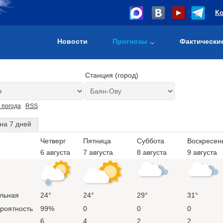
К
Новости
Прогнозы
Фактически
Станция (город)
 погода
RSS
на 7 дней
Четверг
Пятница
Суббота
Воскресен
6 августа
7 августа
8 августа
9 августа
льная
24°
24°
29°
31°
ероятность
99%
0
0
0
6
4
2
2