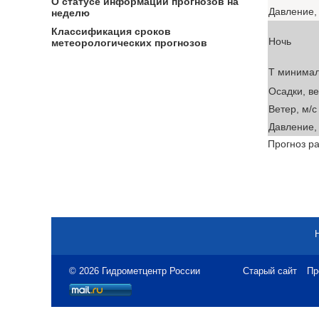
О статусе информации прогнозов на
Давление, 
неделю
Классификация сроков
Ночь
метеорологических прогнозов
T минима
Осадки, в
Ветер, м/с
Давление, 
Прогноз ра
© 2026 Гидрометцентр России
Старый сайт
Пр