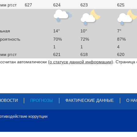
мм рт.ст
627
624
623
625
льная
14°
10°
7°
ероятность
70%
72%
87%
1
1
4
мм рт.ст
621
618
620
ссчитан автоматически (
о статусе данной информации
). Страница
НОВОСТИ
ПРОГНОЗЫ
ФАКТИЧЕСКИЕ ДАННЫЕ
О НА
отиводействие коррупции