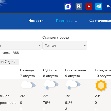
К
Новости
Прогнозы
Фактически
Станция (город)
 погода
RSS
на 7 дней
Пятница
Суббота
Воскресенье
Понедель
7 августа
8 августа
9 августа
10 август
льная
26°
22°
19°
20°
ероятность
0
79%
91%
0
1
1
3
1