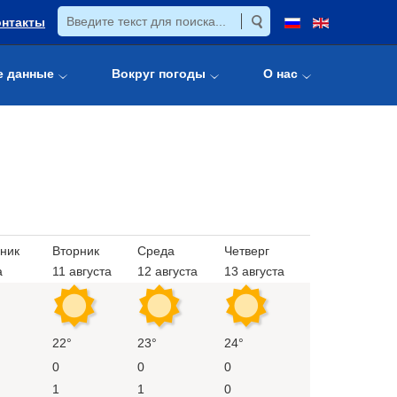
онтакты
е данные
Вокруг погоды
О нас
ник
Вторник
Среда
Четверг
а
11 августа
12 августа
13 августа
22°
23°
24°
0
0
0
1
1
0