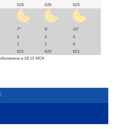
626
626
625
7°
8°
10°
0
0
0
1
1
0
621
620
621
 обновлена в 18:15 МСК
С